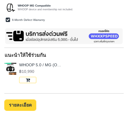
WHOOP MG Compatible
WHOOP device and membership not included.
6-Month Defect Warranty
แนะนำให้ใช้ร่วมกัน
WHOOP 5.0 / MG (ONE / PEAK / LIFE) Health and Fitness Wearable (FREE 12-Month Membership)
฿10,990
รายละเอียด