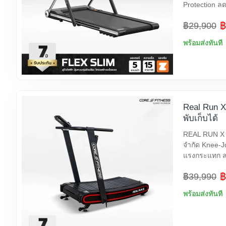
Protection ลด
฿
฿29,900
พร้อมส่งทันที
Real Run X 
พับเก็บได้
REAL RUN X | ล
จำกัด Knee-Jo
แรงกระแทก ลด
฿
฿39,990
พร้อมส่งทันที