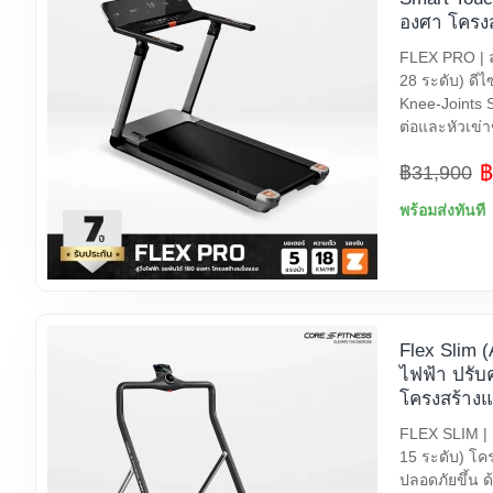
องศา โครงส
FLEX PRO | ลู
28 ระดับ) ดีไ
Knee-Joints 
ต่อและหัวเข่า
฿
฿31,900
พร้อมส่งทันที
Flex Slim (A
ไฟฟ้า ปรับ
โครงสร้างแ
FLEX SLIM | ล
15 ระดับ) โคร
ปลอดภัยขึ้น ด