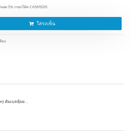
อนเงินลด 5% กรอกโค้ด CASH5DIS
ใส่รถเข็น
ทียบ
Dumbbell (Black Desgin) ดัมเบลหุ้มยาง มาตรฐานฟิตเนส - 1 ชิ้น