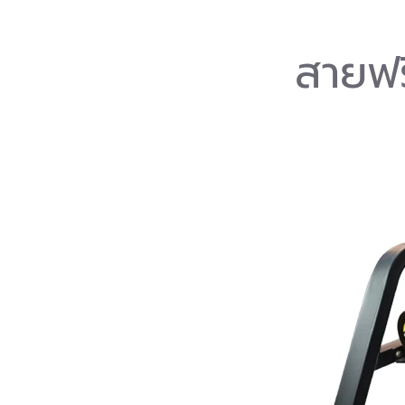
สายฟร