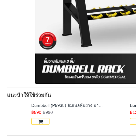
แนะนำให้ใช้ร่วมกัน
Dumbbell (P5938) ดัมเบลหุ้มยาง มาตรฐานฟิตเนส - 1 ชิ้น
฿590
฿990
฿1